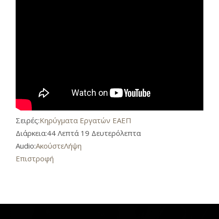
Σειρές:
Κηρύγματα Εργατών ΕΑΕΠ
Διάρκεια:
44 Λεπτά 19 Δευτερόλεπτα
Audio:
Ακούστε
Λήψη
Επιστροφή