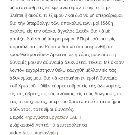
μή στοχασθῇ τις εἰς ἐμὲ ἀνώτερόν τι ἀφ᾿ ὅ, τι μὲ
βλέπει ἤ ἀκούει τι ἐξ ἐμοῦ.7Καὶ διὰ νὰ μή ὑπεραίρωμαι
διὰ τὴν ὑπερβολήν τῶν ἀποκαλύψεων, μοὶ ἐδόθη
σκόλοψ εἰς τὴν σάρκα, ἄγγελος Σατᾶν διὰ νὰ μὲ
ῥαπίζῃ, διὰ νὰ μή ὑπεραίρωμαι. 8Περὶ τούτου τρὶς
παρεκάλεσα τὸν Κύριον διὰ νὰ ἀπομακρυνθῇ ἀπ᾿
ἐμοῦ·9καὶ μοὶ εἶπεν· Ἀρκεῖ εἰς σὲ ἡ χάρις μου· διότι ἡ
δύναμίς μου ἐν ἀδυναμίᾳ δεικνύεται τελεία. Μὲ ἄκραν
λοιπὸν εὐχαρίστησιν θέλω καυχηθῆ μᾶλλον εἰς τὰς
ἀδυναμίας μου, διὰ νὰ κατοικήσῃ ἐν ἐμοὶ ἡ δύναμις
τοῦ Χριστοῦ. 10Ὅθεν εὐαρεστοῦμαι εἰς τὰς ἀδυναμίας,
εἰς τὰς ὕβρεις, εἰς τὰς ἀνάγκας, εἰς τοὺς διωγμούς, εἰς
τὰς στενοχωρίας, ὑπὲρ τοῦ Χριστοῦ· διότι ὅταν ἦμαι
ἀδύνατος, τότε εἶμαι δυνατός.
Σειρές:
Κηρύγματα Εργατών ΕΑΕΠ
Διάρκεια:
45 Λεπτά 10 Δευτερόλεπτα
Video:
Δείτε
Audio:
Λήψη