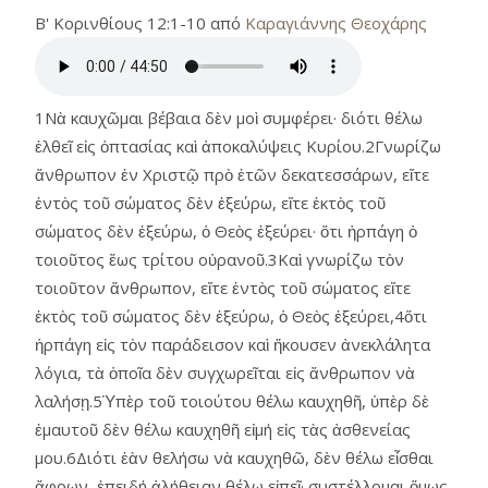
Β' Κορινθίους 12:1-10 από
Καραγιάννης Θεοχάρης
1Νὰ καυχῶμαι βέβαια δὲν μοὶ συμφέρει· διότι θέλω
ἐλθεῖ εἰς ὀπτασίας καὶ ἀποκαλύψεις Κυρίου.2Γνωρίζω
ἄνθρωπον ἐν Χριστῷ πρὸ ἐτῶν δεκατεσσάρων, εἴτε
ἐντὸς τοῦ σώματος δὲν ἐξεύρω, εἴτε ἐκτὸς τοῦ
σώματος δὲν ἐξεύρω, ὁ Θεὸς ἐξεύρει· ὅτι ἡρπάγη ὁ
τοιοῦτος ἕως τρίτου οὐρανοῦ.3Καὶ γνωρίζω τὸν
τοιοῦτον ἄνθρωπον, εἴτε ἐντὸς τοῦ σώματος εἴτε
ἐκτὸς τοῦ σώματος δὲν ἐξεύρω, ὁ Θεὸς ἐξεύρει,4ὅτι
ἡρπάγη εἰς τὸν παράδεισον καὶ ἤκουσεν ἀνεκλάλητα
λόγια, τὰ ὁποῖα δὲν συγχωρεῖται εἰς ἄνθρωπον νὰ
λαλήσῃ.5Ὑπὲρ τοῦ τοιούτου θέλω καυχηθῆ, ὑπὲρ δὲ
ἐμαυτοῦ δὲν θέλω καυχηθῆ εἰμή εἰς τὰς ἀσθενείας
μου.6Διότι ἐὰν θελήσω νὰ καυχηθῶ, δὲν θέλω εἶσθαι
ἄφρων, ἐπειδή ἀλήθειαν θέλω εἰπεῖ· συστέλλομαι ὅμως