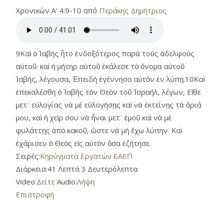
Χρονικών Α' 4:9-10 από
Περάκης Δημήτριος
9Καὶ ὁ Ἰαβής ἦτο ἐνδοξότερος παρὰ τοὺς ἀδελφοὺς
αὑτοῦ· καὶ ἡ μήτηρ αὐτοῦ ἐκάλεσε τὸ ὄνομα αὐτοῦ
Ἰαβής, λέγουσα, Ἐπειδή ἐγέννησα αὐτὸν ἐν λύπῃ.10Καὶ
ἐπεκαλέσθη ὁ Ἰαβής τὸν Θεὸν τοῦ Ἰσραήλ, λέγων, Εἴθε
μετ᾿ εὐλογίας νὰ μὲ εὐλογήσῃς καὶ νὰ ἐκτείνῃς τὰ ὅριά
μου, καὶ ἡ χεὶρ σου νὰ ἦναι μετ᾿ ἐμοῦ καὶ νὰ μὲ
φυλάττῃς ἀπὸ κακοῦ, ὥστε νὰ μή ἔχω λύπην. Καὶ
ἐχάρισεν ὁ Θεὸς εἰς αὐτὸν ὅσα ἐζήτησε.
Σειρές:
Κηρύγματα Εργατών ΕΑΕΠ
Διάρκεια:
41 Λεπτά 3 Δευτερόλεπτα
Video:
Δείτε
Audio:
Λήψη
Επιστροφή