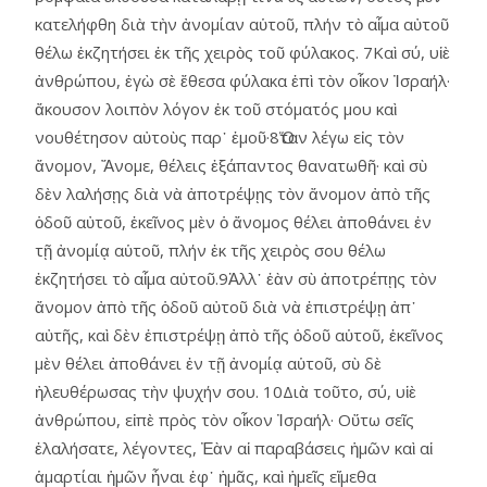
κατελήφθη διὰ τὴν ἀνομίαν αὑτοῦ, πλήν τὸ αἷμα αὐτοῦ
θέλω ἐκζητήσει ἐκ τῆς χειρὸς τοῦ φύλακος. 7Καὶ σύ, υἱὲ
ἀνθρώπου, ἐγὼ σὲ ἔθεσα φύλακα ἐπὶ τὸν οἶκον Ἰσραήλ·
ἄκουσον λοιπὸν λόγον ἐκ τοῦ στόματός μου καὶ
νουθέτησον αὐτοὺς παρ᾿ ἐμοῦ·8Ὅταν λέγω εἰς τὸν
ἄνομον, Ἄνομε, θέλεις ἐξάπαντος θανατωθῆ· καὶ σὺ
δὲν λαλήσῃς διὰ νὰ ἀποτρέψῃς τὸν ἄνομον ἀπὸ τῆς
ὁδοῦ αὐτοῦ, ἐκεῖνος μὲν ὁ ἄνομος θέλει ἀποθάνει ἐν
τῇ ἀνομίᾳ αὑτοῦ, πλήν ἐκ τῆς χειρὸς σου θέλω
ἐκζητήσει τὸ αἷμα αὐτοῦ.9Ἀλλ᾿ ἐὰν σὺ ἀποτρέπῃς τὸν
ἄνομον ἀπὸ τῆς ὁδοῦ αὐτοῦ διὰ νὰ ἐπιστρέψῃ ἀπ᾿
αὐτῆς, καὶ δὲν ἐπιστρέψῃ ἀπὸ τῆς ὁδοῦ αὑτοῦ, ἐκεῖνος
μὲν θέλει ἀποθάνει ἐν τῇ ἀνομίᾳ αὑτοῦ, σὺ δὲ
ἠλευθέρωσας τὴν ψυχήν σου. 10Διὰ τοῦτο, σύ, υἱὲ
ἀνθρώπου, εἰπὲ πρὸς τὸν οἶκον Ἰσραήλ· Οὕτω σεῖς
ἐλαλήσατε, λέγοντες, Ἐὰν αἱ παραβάσεις ἡμῶν καὶ αἱ
ἁμαρτίαι ἡμῶν ἦναι ἐφ᾿ ἡμᾶς, καὶ ἡμεῖς εἴμεθα