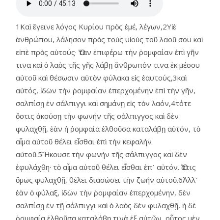
1Καὶ ἔγεινε λόγος Κυρίου πρὸς ἐμέ, λέγων,2Υἱὲ
ἀνθρώπου, λάλησον πρὸς τοὺς υἱοὺς τοῦ λαοῦ σου καὶ
εἰπὲ πρὸς αὐτούς· Ὅταν ἐπιφέρω τὴν ῥομφαίαν ἐπὶ γῆν
τινα καὶ ὁ λαὸς τῆς γῆς λάβῃ ἄνθρωπόν τινα ἐκ μέσου
αὐτοῦ καὶ θέσωσιν αὐτὸν φύλακα εἰς ἑαυτούς,3καὶ
αὐτός, ἰδὼν τὴν ῥομφαίαν ἐπερχομένην ἐπὶ τὴν γῆν,
σαλπίσῃ ἐν σάλπιγγι καὶ σημάνῃ εἰς τὸν λαόν,4τότε
ὅστις ἀκούσῃ τὴν φωνήν τῆς σάλπιγγος καὶ δὲν
φυλαχθῇ, ἐὰν ἡ ῥομφαία ἐλθοῦσα καταλάβῃ αὐτόν, τὸ
αἷμα αὐτοῦ θέλει εἶσθαι ἐπὶ τὴν κεφαλήν
αὐτοῦ.5Ἤκουσε τὴν φωνήν τῆς σάλπιγγος καὶ δὲν
ἐφυλάχθη· τὸ αἷμα αὐτοῦ θέλει εἶσθαι ἐπ᾿ αὐτόν. Ὅστις
ὅμως φυλαχθῇ, θέλει διασώσει τὴν ζωήν αὑτοῦ.6Ἀλλ᾿
ἐὰν ὁ φύλαξ, ἰδὼν τὴν ῥομφαίαν ἐπερχομένην, δὲν
σαλπίσῃ ἐν τῇ σάλπιγγι καὶ ὁ λαὸς δὲν φυλαχθῇ, ἡ δὲ
ῥομφαία ἐλθοῦσα καταλάβῃ τινὰ ἐξ αὐτῶν, οὗτος μὲν