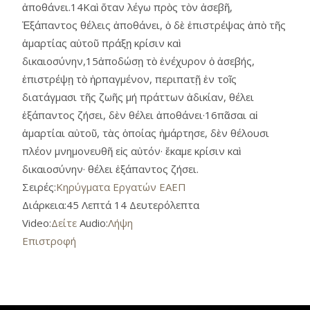
ἀποθάνει.14Καὶ ὅταν λέγω πρὸς τὸν ἀσεβῆ,
Ἐξάπαντος θέλεις ἀποθάνει, ὁ δὲ ἐπιστρέψας ἀπὸ τῆς
ἁμαρτίας αὑτοῦ πράξῃ κρίσιν καὶ
δικαιοσύνην,15ἀποδώσῃ τὸ ἐνέχυρον ὁ ἀσεβής,
ἐπιστρέψῃ τὸ ἡρπαγμένον, περιπατῇ ἐν τοῖς
διατάγμασι τῆς ζωῆς μή πράττων ἀδικίαν, θέλει
ἐξάπαντος ζήσει, δὲν θέλει ἀποθάνει·16πᾶσαι αἱ
ἁμαρτίαι αὐτοῦ, τὰς ὁποίας ἡμάρτησε, δὲν θέλουσι
πλέον μνημονευθῆ εἰς αὐτόν· ἔκαμε κρίσιν καὶ
δικαιοσύνην· θέλει ἐξάπαντος ζήσει.
Σειρές:
Κηρύγματα Εργατών ΕΑΕΠ
Διάρκεια:
45 Λεπτά 14 Δευτερόλεπτα
Video:
Δείτε
Audio:
Λήψη
Επιστροφή