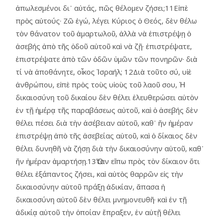
ἀπωλεσμένοι δι᾿ αὐτάς, πῶς θέλομεν ζήσει;11Εἰπὲ
πρὸς αὐτούς· Ζῶ ἐγώ, λέγει Κύριος ὁ Θεός, δὲν θέλω
τὸν θάνατον τοῦ ἁμαρτωλοῦ, ἀλλὰ νὰ ἐπιστρέψῃ ὁ
ἀσεβής ἀπὸ τῆς ὁδοῦ αὑτοῦ καὶ νὰ ζῇ· ἐπιστρέψατε,
ἐπιστρέψατε ἀπὸ τῶν ὁδῶν ὑμῶν τῶν πονηρῶν· διὰ
τί νὰ ἀποθάνητε, οἶκος Ἰσραήλ; 12Διὰ τοῦτο σύ, υἱὲ
ἀνθρώπου, εἰπὲ πρὸς τοὺς υἱοὺς τοῦ λαοῦ σου, Ἡ
δικαιοσύνη τοῦ δικαίου δὲν θέλει ἐλευθερώσει αὐτὸν
ἐν τῇ ἡμέρᾳ τῆς παραβάσεως αὐτοῦ, καὶ ὁ ἀσεβής δὲν
θέλει πέσει διὰ τὴν ἀσέβειαν αὑτοῦ, καθ᾿ ἥν ἡμέραν
ἐπιστρέψῃ ἀπὸ τῆς ἀσεβείας αὑτοῦ, καὶ ὁ δίκαιος δὲν
θέλει δυνηθῆ νὰ ζήσῃ διὰ τὴν δικαιοσύνην αὑτοῦ, καθ᾿
ἥν ἡμέραν ἁμαρτήσῃ.13Ὅταν εἴπω πρὸς τὸν δίκαιον ὅτι
θέλει ἐξάπαντος ζήσει, καὶ αὐτὸς θαρρῶν εἰς τὴν
δικαιοσύνην αὑτοῦ πράξῃ ἀδικίαν, ἅπασα ἡ
δικαιοσύνη αὐτοῦ δὲν θέλει μνημονευθῆ· καὶ ἐν τῇ
ἀδικίᾳ αὑτοῦ τὴν ὁποίαν ἔπραξεν, ἐν αὐτῇ θέλει