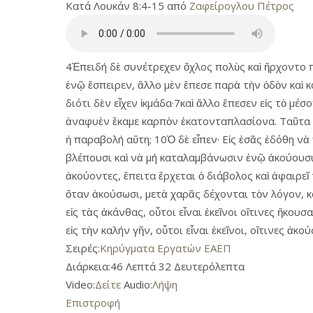
Κατά Λουκάν 8:4-15 από
Ζαφείρογλου Πέτρος
4Ἐπειδή δὲ συνέτρεχεν ὄχλος πολὺς καὶ ἤρχοντο 
ἐνῷ ἔσπειρεν, ἄλλο μὲν ἔπεσε παρὰ τὴν ὁδὸν καὶ 
διότι δὲν εἶχεν ἰκμάδα·7καὶ ἄλλο ἔπεσεν εἰς τὸ μ
ἀναφυὲν ἔκαμε καρπὸν ἑκατονταπλασίονα. Ταῦτα λ
ἡ παραβολή αὕτη; 10Ὁ δὲ εἶπεν· Εἰς ἐσᾶς ἐδόθη ν
βλέπουσι καὶ νὰ μή καταλαμβάνωσιν ἐνῷ ἀκούουσιν.
ἀκούοντες, ἔπειτα ἔρχεται ὁ διάβολος καὶ ἀφαιρεῖ 
ὅταν ἀκούσωσι, μετὰ χαρᾶς δέχονται τὸν λόγον, κ
εἰς τὰς ἀκάνθας, οὗτοι εἶναι ἐκεῖνοι οἵτινες ἤκο
εἰς τὴν καλήν γῆν, οὗτοι εἶναι ἐκεῖνοι, οἵτινες ἀ
Σειρές:
Κηρύγματα Εργατών ΕΑΕΠ
Διάρκεια:
46 Λεπτά 32 Δευτερόλεπτα
Video:
Δείτε
Audio:
Λήψη
Επιστροφή