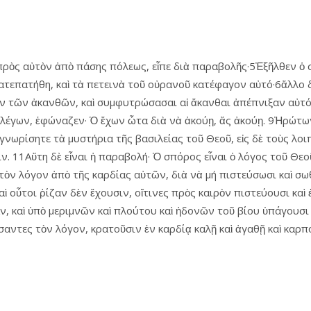
πρὸς αὐτὸν ἀπὸ πάσης πόλεως, εἶπε διὰ παραβολῆς·5Ἐξῆλθεν ὁ σ
κατεπατήθη, καὶ τὰ πετεινὰ τοῦ οὐρανοῦ κατέφαγον αὐτό·6ἄλλο 
έσον τῶν ἀκανθῶν, καὶ συμφυτρώσασαι αἱ ἄκανθαι ἀπέπνιξαν αὐτό·
έγων, ἐφώναζεν· Ὁ ἔχων ὦτα διὰ νὰ ἀκούῃ, ἄς ἀκούῃ. 9Ἠρώτων δ
ὰ γνωρίσητε τὰ μυστήρια τῆς βασιλείας τοῦ Θεοῦ, εἰς δὲ τοὺς λ
 11Αὕτη δὲ εἶναι ἡ παραβολή· Ὁ σπόρος εἶναι ὁ λόγος τοῦ Θεοῦ
τὸν λόγον ἀπὸ τῆς καρδίας αὐτῶν, διὰ νὰ μή πιστεύσωσι καὶ σωθῶ
αὶ οὗτοι ῥίζαν δὲν ἔχουσιν, οἵτινες πρὸς καιρὸν πιστεύουσι κα
υσαν, καὶ ὑπὸ μεριμνῶν καὶ πλούτου καὶ ἠδονῶν τοῦ βίου ὑπάγουσ
κούσαντες τὸν λόγον, κρατοῦσιν ἐν καρδίᾳ καλῇ καὶ ἀγαθῇ καὶ κα