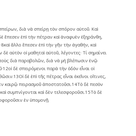
πείρων, διὰ νὰ σπείρῃ τὸν σπόρον αὑτοῦ. Καὶ
δὲ ἔπεσεν ἐπὶ τὴν πέτραν καὶ ἀναφυὲν ἐξηράνθη,
8καὶ ἄλλο ἔπεσεν ἐπὶ τὴν γῆν τὴν ἀγαθήν, καὶ
ὲ αὐτὸν οἱ μαθηταὶ αὐτοῦ, λέγοντες· Τί σημαίνει
οιποὺς διὰ παραβολῶν, διὰ νὰ μή βλέπωσιν ἐνῷ
·12οἱ δὲ σπειρόμενοι παρὰ τὴν ὁδὸν εἶναι οἱ
σιν.13Οἱ δὲ ἐπὶ τῆς πέτρας εἶναι ἐκεῖνοι οἵτινες,
ὶ ἐν καιρῷ πειρασμοῦ ἀποστατοῦσι.14Τὸ δὲ πεσὸν
ι καὶ συμπνίγονται καὶ δὲν τελεσφοροῦσι.15Τὸ δὲ
ρποφοροῦσιν ἐν ὑπομονῇ.