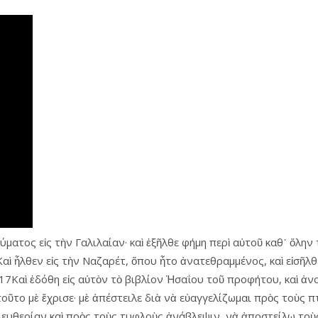
ματος εἰς τὴν Γαλιλαίαν· καὶ ἐξῆλθε φήμη περὶ αὐτοῦ καθ᾿ ὅλην
ὶ ἦλθεν εἰς τὴν Ναζαρέτ, ὅπου ἦτο ἀνατεθραμμένος, καὶ εἰσῆλθ
7Καὶ ἐδόθη εἰς αὐτὸν τὸ βιβλίον Ἡσαΐου τοῦ προφήτου, καὶ ἀνο
 τοῦτο μὲ ἔχρισε· μὲ ἀπέστειλε διὰ νὰ εὐαγγελίζωμαι πρὸς τοὺς
λευθερίαν καὶ πρὸς τοὺς τυφλοὺς ἀνάβλεψιν, νὰ ἀποστείλω το