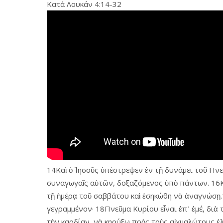
Κατά Λουκάν 4:14-32
14Καὶ ὁ Ἰησοῦς ὑπέστρεψεν ἐν τῇ δυνάμει τοῦ Πνεύ
συναγωγαῖς αὐτῶν, δοξαζόμενος ὑπὸ πάντων. 16Κα
τῇ ἡμέρᾳ τοῦ σαββάτου καὶ ἐσηκώθη νὰ ἀναγνώσῃ.1
γεγραμμένον· 18Πνεῦμα Κυρίου εἶναι ἐπ᾿ ἐμέ, διὰ
τὴν καρδίαν, νὰ κηρύξω πρὸς τοὺς αἰχμαλώτους ἐ