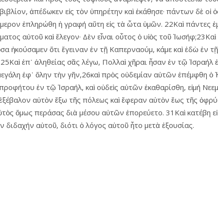
βιβλίον, ἀπέδωκεν εἰς τὸν ὑπηρέτην καὶ ἐκάθησε· πάντων δὲ οἱ
σήμερον ἐπληρώθη ἡ γραφή αὕτη εἰς τὰ ὦτα ὑμῶν. 22Καὶ πάντες ἐ
ατος αὐτοῦ καὶ ἔλεγον· Δὲν εἶναι οὗτος ὁ υἱὸς τοῦ Ἰωσήφ;23Καὶ 
α ἠκούσαμεν ὅτι ἔγειναν ἐν τῇ Καπερναούμ, κάμε καὶ ἐδὼ ἐν τῇ
.25Καὶ ἐπ᾿ ἀληθείας σᾶς λέγω, Πολλαὶ χῆραι ἦσαν ἐν τῷ Ἰσραήλ 
να μεγάλη ἐφ᾿ ὅλην τὴν γῆν,26καὶ πρὸς οὐδεμίαν αὐτῶν ἐπέμφθη ὁ
 προφήτου ἐν τῷ Ἰσραήλ, καὶ οὐδεὶς αὐτῶν ἐκαθαρίσθη, εἰμή Νε
ἐξέβαλον αὐτὸν ἔξω τῆς πόλεως καὶ ἔφεραν αὐτὸν ἕως τῆς ὀφρύο
τὸς ὅμως περάσας διὰ μέσου αὐτῶν ἐπορεύετο. 31Καὶ κατέβη εἰς
ν διδαχήν αὐτοῦ, διότι ὁ λόγος αὐτοῦ ἦτο μετὰ ἐξουσίας.