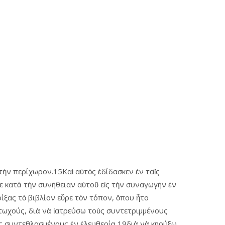
 τὴν περίχωρον.15Καὶ αὐτὸς ἐδίδασκεν ἐν ταῖς
ε κατὰ τὴν συνήθειαν αὑτοῦ εἰς τὴν συναγωγήν ἐν
ίξας τὸ βιβλίον εὗρε τὸν τόπον, ὅπου ἦτο
 πτωχούς, διὰ νὰ ἰατρεύσω τοὺς συντετριμμένους
ὺς συντεθλασμένους ἐν ἐλευθερίᾳ,19διὰ νὰ κηρύξω