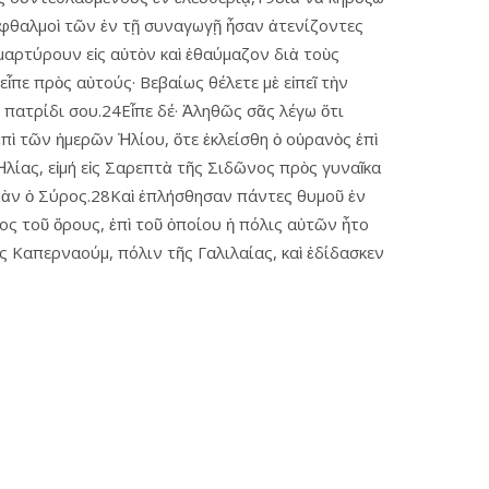
 ὀφθαλμοὶ τῶν ἐν τῇ συναγωγῇ ἦσαν ἀτενίζοντες
μαρτύρουν εἰς αὐτὸν καὶ ἐθαύμαζον διὰ τοὺς
εἶπε πρὸς αὐτούς· Βεβαίως θέλετε μὲ εἰπεῖ τὴν
 πατρίδι σου.24Εἶπε δέ· Ἀληθῶς σᾶς λέγω ὅτι
ἐπὶ τῶν ἡμερῶν Ἠλίου, ὅτε ἐκλείσθη ὁ οὐρανὸς ἐπὶ
 Ἠλίας, εἰμή εἰς Σαρεπτὰ τῆς Σιδῶνος πρὸς γυναῖκα
εμὰν ὁ Σύρος.28Καὶ ἐπλήσθησαν πάντες θυμοῦ ἐν
ς τοῦ ὄρους, ἐπὶ τοῦ ὁποίου ἡ πόλις αὐτῶν ἦτο
 Καπερναούμ, πόλιν τῆς Γαλιλαίας, καὶ ἐδίδασκεν