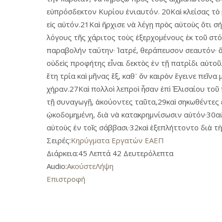
εὐπρόσδεκτον Κυρίου ἐνιαυτόν. 20Καὶ κλείσας τὸ 
εἰς αὐτόν.21Καὶ ἤρχισε νὰ λέγῃ πρὸς αὐτοὺς ὅτι 
λόγους τῆς χάριτος τοὺς ἐξερχομένους ἐκ τοῦ στόμ
παραβολήν ταύτην· Ἰατρέ, θεράπευσον σεαυτόν· ὅσ
οὐδεὶς προφήτης εἶναι δεκτὸς ἐν τῇ πατρίδι αὑτοῦ
ἔτη τρία καὶ μῆνας ἕξ, καθ᾿ ὅν καιρὸν ἔγεινε πεῖ
χήραν.27Καὶ πολλοὶ λεπροὶ ἦσαν ἐπὶ Ἐλισαίου τοῦ
τῇ συναγωγῇ, ἀκούοντες ταῦτα,29καὶ σηκωθέντες 
ᾠκοδομημένη, διὰ νὰ κατακρημνίσωσιν αὐτόν·30αὐ
αὐτοὺς ἐν τοῖς σάββασι·32καὶ ἐξεπλήττοντο διὰ τὴ
Σειρές:
Κηρύγματα Εργατών ΕΑΕΠ
Διάρκεια:
45 Λεπτά 42 Δευτερόλεπτα
Audio:
Ακούστε
Λήψη
Επιστροφή