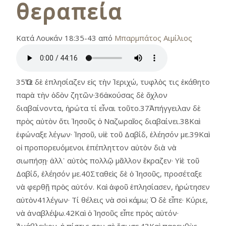
θεραπεία
Κατά Λουκάν 18:35-43 από
Μπαρμπάτος Αιμίλιος
35Ὅτε δὲ ἐπλησίαζεν εἰς τὴν Ἱεριχώ, τυφλὸς τις ἐκάθητο
παρὰ τὴν ὁδὸν ζητῶν·36ἀκούσας δὲ ὄχλον
διαβαίνοντα, ἠρώτα τί εἶναι τοῦτο.37Ἀπήγγειλαν δὲ
πρὸς αὐτὸν ὅτι Ἰησοῦς ὁ Ναζωραῖος διαβαίνει.38Καὶ
ἐφώναξε λέγων· Ἰησοῦ, υἱὲ τοῦ Δαβίδ, ἐλέησόν με.39Καὶ
οἱ προπορευόμενοι ἐπέπληττον αὐτὸν διὰ νὰ
σιωπήσῃ· ἀλλ᾿ αὐτὸς πολλῷ μᾶλλον ἔκραζεν· Υἱὲ τοῦ
Δαβίδ, ἐλέησόν με.40Σταθεὶς δὲ ὁ Ἰησοῦς, προσέταξε
νὰ φερθῇ πρὸς αὐτόν. Καὶ ἀφοῦ ἐπλησίασεν, ἠρώτησεν
αὐτὸν41λέγων· Τί θέλεις νὰ σοὶ κάμω; Ὁ δὲ εἶπε· Κύριε,
νὰ ἀναβλέψω.42Καὶ ὁ Ἰησοῦς εἶπε πρὸς αὐτόν·
Ἀνάβλεψον· ἡ πίστις σου σὲ ἔσωσε.43Καὶ παρευθὺς