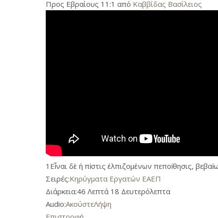
Προς Εβραίους 11:1 από
Καββίδας Βασίλειος
1Εἶναι δὲ ἡ πίστις ἐλπιζομένων πεποίθησις, βεβα
Σειρές:
Κηρύγματα Εργατών ΕΑΕΠ
Διάρκεια:
46 Λεπτά 18 Δευτερόλεπτα
Audio:
Ακούστε
Λήψη
Επιστροφή