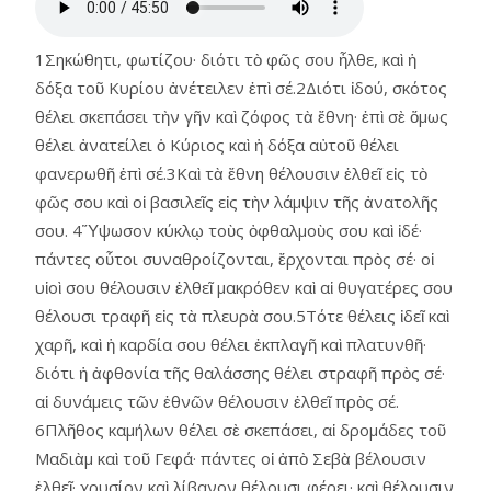
1Σηκώθητι, φωτίζου· διότι τὸ φῶς σου ἦλθε, καὶ ἡ
δόξα τοῦ Κυρίου ἀνέτειλεν ἐπὶ σέ.2Διότι ἰδού, σκότος
θέλει σκεπάσει τὴν γῆν καὶ ζόφος τὰ ἔθνη· ἐπὶ σὲ ὅμως
θέλει ἀνατείλει ὁ Κύριος καὶ ἡ δόξα αὐτοῦ θέλει
φανερωθῆ ἐπὶ σέ.3Καὶ τὰ ἔθνη θέλουσιν ἐλθεῖ εἰς τὸ
φῶς σου καὶ οἱ βασιλεῖς εἰς τὴν λάμψιν τῆς ἀνατολῆς
σου. 4Ὕψωσον κύκλῳ τοὺς ὀφθαλμοὺς σου καὶ ἰδέ·
πάντες οὗτοι συναθροίζονται, ἔρχονται πρὸς σέ· οἱ
υἱοὶ σου θέλουσιν ἐλθεῖ μακρόθεν καὶ αἱ θυγατέρες σου
θέλουσι τραφῆ εἰς τὰ πλευρὰ σου.5Τότε θέλεις ἰδεῖ καὶ
χαρῆ, καὶ ἡ καρδία σου θέλει ἐκπλαγῆ καὶ πλατυνθῆ·
διότι ἡ ἀφθονία τῆς θαλάσσης θέλει στραφῆ πρὸς σέ·
αἱ δυνάμεις τῶν ἐθνῶν θέλουσιν ἐλθεῖ πρὸς σέ.
6Πλῆθος καμήλων θέλει σὲ σκεπάσει, αἱ δρομάδες τοῦ
Μαδιὰμ καὶ τοῦ Γεφά· πάντες οἱ ἀπὸ Σεβὰ βέλουσιν
ἐλθεῖ· χρυσίον καὶ λίβανον θέλουσι φέρει· καὶ θέλουσιν