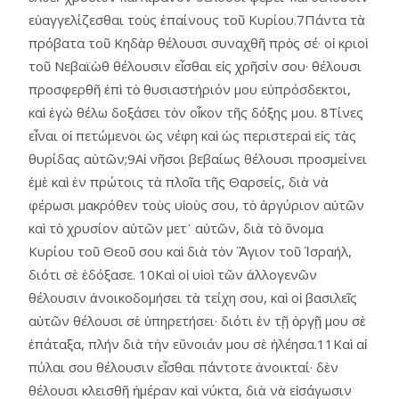
εὐαγγελίζεσθαι τοὺς ἐπαίνους τοῦ Κυρίου.7Πάντα τὰ
πρόβατα τοῦ Κηδὰρ θέλουσι συναχθῆ πρὸς σέ· οἱ κριοὶ
τοῦ Νεβαϊὼθ θέλουσιν εἶσθαι εἰς χρῆσίν σου· θέλουσι
προσφερθῆ ἐπὶ τὸ θυσιαστήριόν μου εὐπρόσδεκτοι,
καὶ ἐγὼ θέλω δοξάσει τὸν οἶκον τῆς δόξης μου. 8Τίνες
εἶναι οἱ πετώμενοι ὡς νέφη καὶ ὡς περιστεραὶ εἰς τὰς
θυρίδας αὑτῶν;9Αἱ νῆσοι βεβαίως θέλουσι προσμείνει
ἐμὲ καὶ ἐν πρώτοις τὰ πλοῖα τῆς Θαρσείς, διὰ νὰ
φέρωσι μακρόθεν τοὺς υἱοὺς σου, τὸ ἀργύριον αὐτῶν
καὶ τὸ χρυσίον αὐτῶν μετ᾿ αὐτῶν, διὰ τὸ ὄνομα
Κυρίου τοῦ Θεοῦ σου καὶ διὰ τὸν Ἃγιον τοῦ Ἰσραήλ,
διότι σὲ ἐδόξασε. 10Καὶ οἱ υἱοὶ τῶν ἀλλογενῶν
θέλουσιν ἀνοικοδομήσει τὰ τείχη σου, καὶ οἱ βασιλεῖς
αὐτῶν θέλουσι σὲ ὑπηρετήσει· διότι ἐν τῇ ὀργῇ μου σὲ
ἐπάταξα, πλήν διὰ τὴν εὔνοιάν μου σὲ ἠλέησα.11Καὶ αἱ
πύλαι σου θέλουσιν εἶσθαι πάντοτε ἀνοικταί· δὲν
θέλουσι κλεισθῆ ἡμέραν καὶ νύκτα, διὰ νὰ εἰσάγωσιν