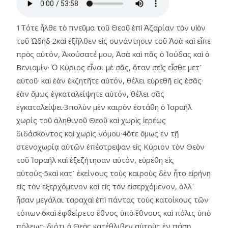
1Τότε ἦλθε τὸ πνεῦμα τοῦ Θεοῦ ἐπὶ Ἀζαρίαν τὸν υἱὸν
τοῦ Ὠδήδ·2καὶ ἐξῆλθεν εἰς συνάντησιν τοῦ Ἀσὰ καὶ εἶπε
πρὸς αὐτόν, Ἀκούσατέ μου, Ἀσὰ καὶ πᾶς ὁ Ἰούδας καὶ ὁ
Βενιαμίν· Ὁ Κύριος εἶναι μὲ σᾶς, ὅταν σεῖς εἶσθε μετ᾿
αὐτοῦ· καὶ ἐὰν ἐκζητῆτε αὐτόν, θέλει εὑρεθῆ εἰς ἐσᾶς·
ἐὰν ὅμως ἐγκαταλείψητε αὐτόν, θέλει σᾶς
ἐγκαταλείψει·3πολὺν μὲν καιρὸν ἐστάθη ὁ Ἰσραήλ
χωρίς τοῦ ἀληθινοῦ Θεοῦ καὶ χωρὶς ἱερέως
διδάσκοντος καὶ χωρὶς νόμου·4ὅτε ὅμως ἐν τῇ
στενοχωρίᾳ αὑτῶν ἐπέστρεψαν εἰς Κύριον τὸν Θεὸν
τοῦ Ἰσραήλ καὶ ἐξεζήτησαν αὐτόν, εὑρέθη εἰς
αὐτούς·5καὶ κατ᾿ ἐκείνους τοὺς καιροὺς δὲν ἦτο εἰρήνη
εἰς τὸν ἐξερχόμενον καὶ εἰς τὸν εἰσερχόμενον, ἀλλ᾿
ἦσαν μεγάλαι ταραχαὶ ἐπὶ πάντας τοὺς κατοίκους τῶν
τόπων·6καὶ ἐφθείρετο ἔθνος ὑπὸ ἔθνους καὶ πόλις ὑπὸ
πόλεως· διότι ὁ Θεὸς κατέθλιβεν αὐτοὺς ἐν πάσῃ