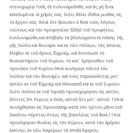
στενοχωρίᾳ·7σεῖς δὲ ἐνδυναμοῦσθε, καὶ ἄς μή ἦναι
ἐκλελυμέναι αἱ χεῖρές σας· διότι θέλει εἶσθαι μισθὸς εἰς
τὸ ἔργον σας. 8Καί ὅτε ἤκουσεν ὁ Ἀσὰ τοὺς λόγους
τούτους καὶ τὴν προφητείαν Ὠδήδ τοῦ προφήτου,
ἐνεδυναμώθη καὶ ἀπέβαλε τὰ βδελύγματα ἐκ πάσης τῆς
γῆς Ἰούδα καὶ Βενιαμὶν καὶ ἐκ τῶν πόλεων, τὰς ὁποίας
ἔλαβεν ἐκ τοῦ ὄρους Ἐφραΐμ, καὶ ἀνενέωσε τὸ
θυσιαστήριον τοῦ Κυρίου, τὸ κατ᾿ ἔμπροσθεν τοῦ
προνάου τοῦ Κυρίου.9Καὶ συνήγαγε πάντα τὸν
Ἰούδαν καὶ τὸν Βενιαμίν, καὶ τοὺς παροικοῦντας μετ᾿
αὐτῶν ἐκ τοῦ Ἐφραΐμ καὶ Μανασσῆ καὶ ἐκ τοῦ Συμεών·
διότι πολλοὶ ἐκ τοῦ Ἰσραήλ προσεχώρησαν εἰς αὐτόν,
ἰδόντες ὅτι Κύριος ὁ Θεὸς αὐτοῦ ἦτο μετ᾿ αὐτοῦ. 10Καὶ
συνήχθησαν εἰς Ἱερουσαλήμ κατὰ τὸν τρίτον μῆνα τοῦ
δεκάτου πέμπτου ἔτους τῆς βασιλείας τοῦ Ἀσά.11Καὶ
προσέφεραν θυσίας εἰς τὸν Κύριον, κατὰ τὴν ἡμέραν
ἐκείνην, ἐκ τῶν λαφύρων τὰ ὁποῖα ἔφεραν,