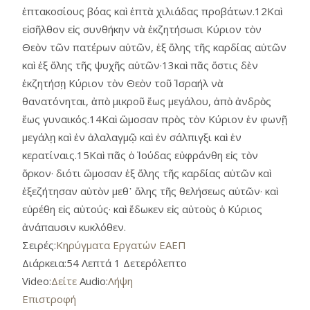
ἑπτακοσίους βόας καὶ ἑπτὰ χιλιάδας προβάτων.12Καὶ
εἰσῆλθον εἰς συνθήκην νὰ ἐκζητήσωσι Κύριον τὸν
Θεὸν τῶν πατέρων αὑτῶν, ἐξ ὅλης τῆς καρδίας αὑτῶν
καὶ ἐξ ὅλης τῆς ψυχῆς αὑτῶν·13καὶ πᾶς ὅστις δὲν
ἐκζητήσῃ Κύριον τὸν Θεὸν τοῦ Ἰσραήλ νὰ
θανατόνηται, ἀπὸ μικροῦ ἕως μεγάλου, ἀπὸ ἀνδρὸς
ἕως γυναικός.14Καὶ ὥμοσαν πρὸς τὸν Κύριον ἐν φωνῇ
μεγάλῃ καὶ ἐν ἀλαλαγμῷ καὶ ἐν σάλπιγξι καὶ ἐν
κερατίναις.15Καὶ πᾶς ὁ Ἰούδας εὐφράνθη εἰς τὸν
ὅρκον· διότι ὥμοσαν ἐξ ὅλης τῆς καρδίας αὑτῶν καὶ
ἐξεζήτησαν αὐτὸν μεθ᾿ ὅλης τῆς θελήσεως αὑτῶν· καὶ
εὑρέθη εἰς αὐτούς· καὶ ἔδωκεν εἰς αὐτοὺς ὁ Κύριος
ἀνάπαυσιν κυκλόθεν.
Σειρές:
Κηρύγματα Εργατών ΕΑΕΠ
Διάρκεια:
54 Λεπτά 1 Δετερόλεπτο
Video:
Δείτε
Audio:
Λήψη
Επιστροφή