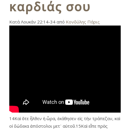
καρδιάς σου
Κατά Λουκάν 22:14-34 από
Κονδύλης Πάρις
14Καὶ ὅτε ἦλθεν ἡ ὧρα, ἐκάθησεν εἰς τὴν τράπεζαν, καὶ
οἱ δώδεκα ἀπόστολοι μετ᾿ αὐτοῦ.15Καὶ εἶπε πρὸς