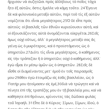
ἤρχισαν νὰ συζητῶσι πρὸς ἀλλήλους τὸ ποῖος τάχα
ἦτο ἐξ αὐτῶν, ὅστις ἔμελλε νὰ κάμῃ τοῦτο. 24Ἔγεινε
δὲ καὶ φιλονεικία μεταξὺ αὐτῶν, περὶ τοῦ τίς ἐξ αὐτῶν
νομίζεται ὅτι εἶναι μεγαλήτερος.25Ὁ δὲ εἶπε πρὸς
αὐτούς· οἱ βασιλεῖς τῶν ἐθνῶν κυριεύουσιν αὐτά, καὶ
οἱ ἐξουσιάζοντες αὐτὰ ὀνομάζονται εὐεργέται.26Σεῖς
ὅμως οὐχὶ οὕτως, ἀλλ᾿ ὁ μεγαλήτερος μεταξὺ σας ἄς
γείνῃ ὡς ὁ μικρότερος, καὶ ὁ προϊστάμενος ὡς ὁ
ὑπηρετῶν.27Διότι τίς εἶναι μεγαλήτερος, ὁ καθήμενος
εἰς τὴν τράπεζαν ἤ ὁ ὑπηρετῶν; οὐχὶ ὁ καθήμενος; ἀλλ᾿
ἐγὼ εἶμαι ἐν μέσῳ ὑμῶν ὡς ὁ ὑπηρετῶν. 28Σεῖς δὲ
εἶσθε οἱ διαμείναντες μετ᾿ ἐμοῦ ἐν τοῖς πειρασμοῖς
μου·29ὅθεν ἐγὼ ἑτοιμάζω εἰς ἐσᾶς βασιλείαν, ὡς ὁ
Πατήρ μου ἡτοίμασεν εἰς ἐμέ,30διὰ νὰ τρώγητε καὶ νὰ
πίνητε ἐπὶ τῆς τραπέζης μου ἐν τῇ βασιλείᾳ μου, καὶ νὰ
καθήσητε ἐπὶ θρόνων, κρίνοντες τὰς δώδεκα φυλὰς
τοῦ Ἰσραήλ. 31Εἶπε δὲ ὁ Κύριος· Σίμων, Σίμων, ἰδού, ὁ
Σατανᾶς σᾶς ἐζήτησε διὰ νὰ σᾶς κοσκινίσῃ ὡς τὸν