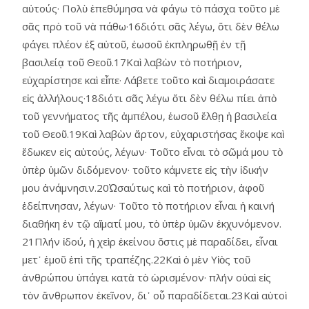
αὐτούς· Πολὺ ἐπεθύμησα νὰ φάγω τὸ πάσχα τοῦτο μὲ
σᾶς πρὸ τοῦ νὰ πάθω·16διότι σᾶς λέγω, ὅτι δὲν θέλω
φάγει πλέον ἐξ αὐτοῦ, ἑωσοῦ ἐκπληρωθῇ ἐν τῇ
βασιλείᾳ τοῦ Θεοῦ.17Καὶ λαβὼν τὸ ποτήριον,
εὐχαρίστησε καὶ εἶπε· Λάβετε τοῦτο καὶ διαμοιράσατε
εἰς ἀλλήλους·18διότι σᾶς λέγω ὅτι δὲν θέλω πίει ἀπὸ
τοῦ γεννήματος τῆς ἀμπέλου, ἑωσοῦ ἔλθῃ ἡ βασιλεία
τοῦ Θεοῦ.19Καὶ λαβὼν ἄρτον, εὐχαριστήσας ἔκοψε καὶ
ἔδωκεν εἰς αὐτούς, λέγων· Τοῦτο εἶναι τὸ σῶμά μου τὸ
ὑπὲρ ὑμῶν διδόμενον· τοῦτο κάμνετε εἰς τὴν ἰδικήν
μου ἀνάμνησιν.20Ὡσαύτως καὶ τὸ ποτήριον, ἀφοῦ
ἐδείπνησαν, λέγων· Τοῦτο τὸ ποτήριον εἶναι ἡ καινή
διαθήκη ἐν τῷ αἵματί μου, τὸ ὑπὲρ ὑμῶν ἐκχυνόμενον.
21Πλήν ἰδού, ἡ χεὶρ ἐκείνου ὅστις μὲ παραδίδει, εἶναι
μετ᾿ ἐμοῦ ἐπὶ τῆς τραπέζης.22Καὶ ὁ μὲν Υἱὸς τοῦ
ἀνθρώπου ὑπάγει κατὰ τὸ ὡρισμένον· πλήν οὐαὶ εἰς
τὸν ἄνθρωπον ἐκεῖνον, δι᾿ οὗ παραδίδεται.23Καὶ αὐτοὶ