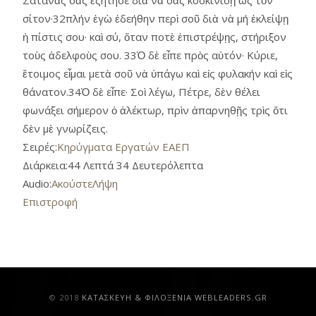
σίτον·32πλήν ἐγὼ ἐδεήθην περὶ σοῦ διὰ νὰ μή ἐκλείψῃ
ἡ πίστις σου· καὶ σύ, ὅταν ποτὲ ἐπιστρέψῃς, στήριξον
τοὺς ἀδελφοὺς σου. 33Ὁ δὲ εἶπε πρὸς αὐτόν· Κύριε,
ἕτοιμος εἶμαι μετὰ σοῦ νὰ ὑπάγω καὶ εἰς φυλακήν καὶ εἰς
θάνατον.34Ὁ δὲ εἶπε· Σοὶ λέγω, Πέτρε, δὲν θέλει
φωνάξει σήμερον ὁ ἀλέκτωρ, πρὶν ἀπαρνηθῇς τρὶς ὅτι
δὲν μὲ γνωρίζεις.
Σειρές:
Κηρύγματα Εργατών ΕΑΕΠ
Διάρκεια:
44 Λεπτά 34 Δευτερόλεπτα
Audio:
Ακούστε
Λήψη
Επιστροφή
© 2018
ΚAΤΑΣΚΕΥΗ & ΦΙΛΟΞΕΝΙΑ WEBLEADERS.GR