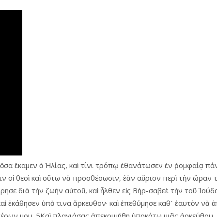
 ὅσα ἔκαμεν ὁ Ἠλίας, καὶ τίνι τρόπῳ ἐθανάτωσεν ἐν ῥομφαίᾳ πά
ιν οἱ θεοὶ καὶ οὕτω νὰ προσθέσωσιν, ἐὰν αὔριον περὶ τὴν ὥραν
ώρησε διὰ τὴν ζωήν αὑτοῦ, καὶ ἦλθεν εἰς Βήρ-σαβεὲ τὴν τοῦ Ἰούδ
καὶ ἐκάθησεν ὑπὸ τινα ἄρκευθον· καὶ ἐπεθύμησε καθ᾿ ἑαυτὸν νὰ ἀπ
έρων μου. 5Καὶ πλαγιάσας ἀπεκοιμήθη ὑποκάτω μιᾶς ἀρκεύθου, κα