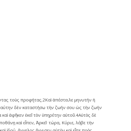
ντας τοὺς προφήτας.2Καὶ ἀπέστειλε μηνυτήν ἡ
 ταύτην δὲν καταστήσω τὴν ζωήν σου ὡς τὴν ζωήν
α καὶ ἀφῆκεν ἐκεῖ τὸν ὑπηρέτην αὑτοῦ.4Αὐτὸς δὲ
οθάνῃ καὶ εἶπεν, Ἀρκεῖ· τώρα, Κύριε, λάβε τὴν
ὶ ἰδού, ἄγγελος ἤγγισεν αὐτὸν καὶ εἶπε πρὸς