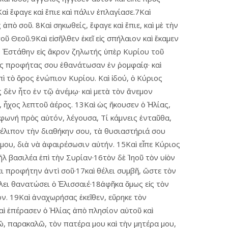
ὶ ἔφαγε καὶ ἔπιε καὶ πάλιν ἐπλαγίασε.7Καὶ
ἀπὸ σοῦ. 8Καὶ σηκωθείς, ἔφαγε καὶ ἔπιε, καὶ μὲ τὴν
Θεοῦ.9Καὶ εἰσῆλθεν ἐκεῖ εἰς σπήλαιον καὶ ἔκαμεν
εν, Ἐστάθην εἰς ἄκρον ζηλωτής ὑπὲρ Κυρίου τοῦ
οὺς προφήτας σου ἐθανάτωσαν ἐν ῥομφαίᾳ· καὶ
ὶ τὸ ὄρος ἐνώπιον Κυρίου. Καὶ ἰδού, ὁ Κύριος
ς δὲν ἦτο ἐν τῷ ἀνέμῳ· καὶ μετὰ τὸν ἄνεμον
ρ, ἦχος λεπτοῦ ἀέρος. 13Καὶ ὡς ἤκουσεν ὁ Ἠλίας,
 φωνή πρὸς αὐτόν, λέγουσα, Τί κάμνεις ἐνταῦθα,
τέλιπον τὴν διαθήκην σου, τὰ θυσιαστήριά σου
μου, διὰ νὰ ἀφαιρέσωσιν αὐτήν. 15Καὶ εἶπε Κύριος
λ βασιλέα ἐπὶ τὴν Συρίαν·16τὸν δὲ Ἰηοῦ τὸν υἱὸν
σει προφήτην ἀντὶ σοῦ·17καὶ θέλει συμβῆ, ὥστε τὸν
έλει θανατώσει ὁ Ἐλισσαιέ·18ἀφῆκα ὅμως εἰς τὸν
όν. 19Καὶ ἀναχωρήσας ἐκεῖθεν, εὕρηκε τὸν
αὶ ἐπέρασεν ὁ Ἠλίας ἀπὸ πλησίον αὐτοῦ καὶ
ῶ, παρακαλῶ, τὸν πατέρα μου καὶ τὴν μητέρα μου,