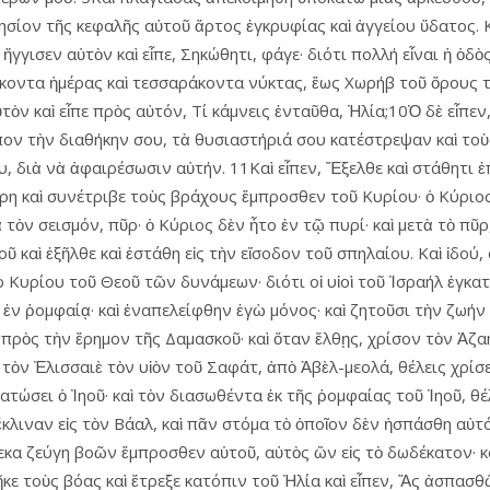
ησίον τῆς κεφαλῆς αὐτοῦ ἄρτος ἐγκρυφίας καὶ ἀγγείου ὕδατος. Κα
γισεν αὐτὸν καὶ εἶπε, Σηκώθητι, φάγε· διότι πολλή εἶναι ἡ ὁδὸς 
ντα ἡμέρας καὶ τεσσαράκοντα νύκτας, ἔως Χωρήβ τοῦ ὄρους τοῦ 
αὐτὸν καὶ εἶπε πρὸς αὐτόν, Τί κάμνεις ἐνταῦθα, Ἠλία;10Ὁ δὲ εἶπ
ιπον τὴν διαθήκην σου, τὰ θυσιαστήριά σου κατέστρεψαν καὶ τ
, διὰ νὰ ἀφαιρέσωσιν αὐτήν. 11Καὶ εἶπεν, Ἔξελθε καὶ στάθητι ἐπ
 ὄρη καὶ συνέτριβε τοὺς βράχους ἔμπροσθεν τοῦ Κυρίου· ὁ Κύριο
 τὸν σεισμόν, πῦρ· ὁ Κύριος δὲν ἦτο ἐν τῷ πυρί· καὶ μετὰ τὸ πῦ
καὶ ἐξῆλθε καὶ ἐστάθη εἰς τὴν εἴσοδον τοῦ σπηλαίου. Καὶ ἰδού,
ρ Κυρίου τοῦ Θεοῦ τῶν δυνάμεων· διότι οἱ υἱοὶ τοῦ Ἰσραήλ ἐγκα
 ῥομφαίᾳ· καὶ ἐναπελείφθην ἐγὼ μόνος· καὶ ζητοῦσι τὴν ζωήν 
πρὸς τὴν ἔρημον τῆς Δαμασκοῦ· καὶ ὅταν ἔλθῃς, χρίσον τὸν Ἀζαή
αὶ τὸν Ἐλισσαιὲ τὸν υἱὸν τοῦ Σαφάτ, ἀπὸ Ἀβὲλ-μεολά, θέλεις χρί
τώσει ὁ Ἰηοῦ· καὶ τὸν διασωθέντα ἐκ τῆς ῥομφαίας τοῦ Ἰηοῦ, θ
κλιναν εἰς τὸν Βάαλ, καὶ πᾶν στόμα τὸ ὁποῖον δὲν ἠσπάσθη αὐτ
κα ζεύγη βοῶν ἔμπροσθεν αὑτοῦ, αὐτὸς ὤν εἰς τὸ δωδέκατον· κ
κε τοὺς βόας καὶ ἔτρεξε κατόπιν τοῦ Ἠλία καὶ εἶπεν, Ἄς ἀσπασθ