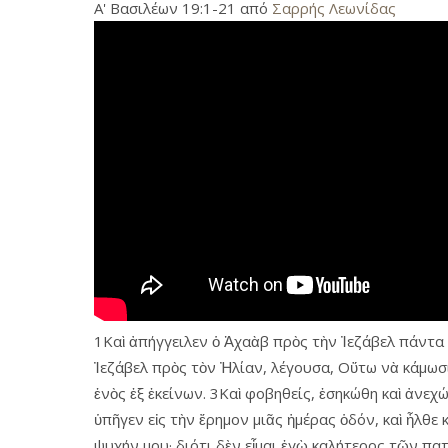
Α' Βασιλέων 19:1-21 από
Σαρρής Λεωνίδας
1Καὶ ἀπήγγειλεν ὁ Ἀχαὰβ πρὸς τὴν Ἰεζάβελ πάντα
Ἰεζάβελ πρὸς τὸν Ἠλίαν, λέγουσα, Οὕτω νὰ κάμωσ
ἑνὸς ἐξ ἐκείνων. 3Καὶ φοβηθείς, ἐσηκώθη καὶ ἀνεχ
ὑπῆγεν εἰς τὴν ἔρημον μιᾶς ἡμέρας ὁδόν, καὶ ἦλθε 
ψυχήν μου· διότι δὲν εἶμαι ἐγὼ καλήτερος τῶν πατ