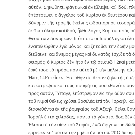
αὐτόν, Σηκώθητι, φάγε.6Καὶ ἀνέβλεψε, καὶ ἰδού, πλ
ἐπέστρεψεν ὁ ἄγγελος τοῦ Κυρίου ἐκ δευτέρου καὶ ἤγ
δύναμιν τῆς τροφῆς ἐκείνης ὡδοιπόρησε τεσσαράκο
ἐκεῖ κατάλυμα· καὶ ἰδού, ἦλθε λόγος Κυρίου πρὸς 
Θεοῦ τῶν δυνάμεων· διότι οἱ υἱοὶ Ἰσραήλ ἐγκατέλ
ἐναπελείφθην ἐγὼ μόνος· καὶ ζητοῦσι τὴν ζωήν μου
διέβαινε, καὶ ἄνεμος μέγας καὶ δυνατὸς ἔσχιζε τὰ
σεισμός· ὁ Κύριος δὲν ἦτο ἐν τῷ σεισμῷ·12καὶ μετὰ
ἐσκέπασε τὸ πρόσωπον αὑτοῦ μὲ τὴν μηλωτήν αὑτοῦ 
Ἠλία;14Καὶ εἶπεν, Ἐστάθην εἰς ἄκρον ζηλωτής ὑπὲ
κατέστρεψαν καὶ τοὺς προφήτας σου ἐθανάτωσαν ἐν
πρὸς αὐτόν, Ὕπαγε, ἐπίστρεψον εἰς τὴν ὁδὸν σου 
τοῦ Νιμσὶ θέλεις χρίσει βασιλέα ἐπὶ τὸν Ἰσραήλ· κ
διασωθέντα ἐκ τῆς ῥομφαίας τοῦ Ἀζαήλ, θέλει θανα
Ἰσραήλ ἑπτὰ χιλιάδας, πάντα τὰ γόνατα, ὅσα δὲν ἔ
Ἐλισσαιὲ τὸν υἱὸν τοῦ Σαφάτ, ἐνῷ ὤργονε μὲ δώδε
ἔρριψεν ἐπ᾿ αὐτὸν τὴν μηλωτήν αὑτοῦ. 20Ὁ δὲ ἀφῆ