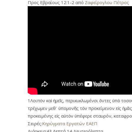
Προς Εβραίους 12:1-2 από
Ζαφείρογλου Πέτρος
1Λοιπὸν καὶ ἡμεῖς, περικυκλωμένοι ὄντες ὑπὸ το
τρέχωμεν μεθ᾿ ὑπομονῆς τὸν προκείμενον εἰς ἡμᾶς
προκειμένης εἰς αὐτὸν ὑπέφερε σταυρόν, καταφρον
Σειρές:
Κηρύγματα Εργατών ΕΑΕΠ
Διάρκεια:
43 Λεπτά 14 Δευτερόλεπτα