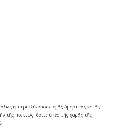
κόλως ἐμπεριπλέκουσαν ἡμᾶς ἁμαρτίαν, καὶ ἄς
ήν τῆς πίστεως, ὅστις ὑπὲρ τῆς χαρᾶς τῆς
ῦ.