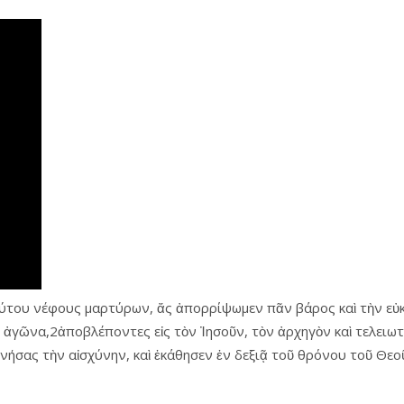
σούτου νέφους μαρτύρων, ἄς ἀπορρίψωμεν πᾶν βάρος καὶ τὴν εὐ
 ἀγῶνα,2ἀποβλέποντες εἰς τὸν Ἰησοῦν, τὸν ἀρχηγὸν καὶ τελειωτ
ήσας τὴν αἰσχύνην, καὶ ἐκάθησεν ἐν δεξιᾷ τοῦ θρόνου τοῦ Θεο