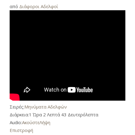
από
Διάφοροι Αδελφοί
Σειρές:
Μηνύματα Αδελφών
Διάρκεια:
1 Ώρα 2 Λεπτά 43 Δευτερόλεπτα
Audio:
Ακούστε
Λήψη
Επιστροφή