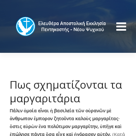
Πως σχηματίζονται τα
μαργαριτάρια
Πάλιν ὁμοία εἶναι ἡ βασιλεία τῶν οὐρανῶν μὲ
ἄνθρωπον ἔμπορον ζητοῦντα καλοὺς μαργαρίτας·
ὅστις εὑρὼν ἕνα πολύτιμον μαργαρίτην, ὑπῆγε καὶ
ἐπώλησε πάντα ὅσα εἶχε καὶ ἠγόρασεν αὐτόν.
(Κατά