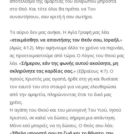
αποτέλεσμα της αμαρτίας του ανθρώπου μπροστά
στο Θεό. Και τότε όλοι θα πρέπει να Τον
συναντήσουν, σαν κριτή ή σαν σωτήρα.
Το αύριο δεν μας ανήκει. Η Αγία Γραφή μας λέει
«
ετοιμάσθητι να απαντήσης τον Θεόν σου, Ισραήλ.
»
(Αμώς 4:12). Μην αφήνουμε άλλο το χρόνο να περνάει,
ας προετοιμαστούμε από τώρα. Ο Λόγος του Θεού μας
λέει «
Σήμερον, εάν της φωνής αυτού ακούσητε, μη
σκληρύνητε τας καρδίας σας.
» (Εβραίους 4:7). Ο
Ιησούς Χριστός μας αγαπά, ήρθε στη γη και θυσίασε
τον εαυτό του στο σταυρό για να μας ελευθερώσει
από την αμαρτία, πληρώνοντας έτσι το δικό μας
χρέος.
Η αγάπη του Θεού και του μονογενή Του Υιού, Ιησού
Χριστού, σε καλεί να δώσεις σήμερα μια απάντηση.
Μόνο εσύ μπορείς να τη δώσεις. Ο Θεός σου λέει:
«
Έβαλα μπροστά σου τη ζωή και το θάνατο, την