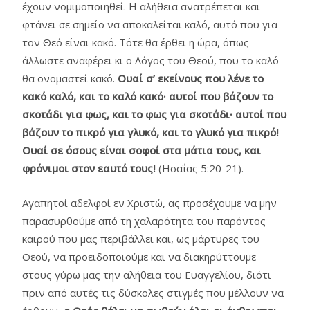
έχουν νομιμοποιηθεί. Η αλήθεια ανατρέπεται και
φτάνει σε σημείο να αποκαλείται καλό, αυτό που για
τον Θεό είναι κακό. Τότε θα έρθει η ώρα, όπως
άλλωστε αναφέρει κι ο Λόγος του Θεού, που το καλό
θα ονομαστεί κακό.
Oυαί σ’ εκείνoυς πoυ λένε τo
κακό καλό, και τo καλό κακό· αυτoί πoυ βάζoυν τo
σκoτάδι για φως, και τo φως για σκoτάδι· αυτoί πoυ
βάζoυν τo πικρό για γλυκό, και τo γλυκό για πικρό!
Oυαί σε όσoυς είναι σoφoί στα μάτια τoυς, και
φρόνιμoι στoν εαυτό τoυς!
(Ησαΐας 5:20-21).
Αγαπητοί αδελφοί εν Χριστώ, ας προσέχουμε να μην
παρασυρθούμε από τη χαλαρότητα του παρόντος
καιρού που μας περιβάλλει και, ως μάρτυρες του
Θεού, να προειδοποιούμε και να διακηρύττουμε
στους γύρω μας την αλήθεια του Ευαγγελίου, διότι
πριν από αυτές τις δύσκολες στιγμές που μέλλουν να